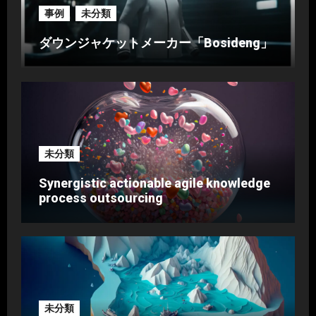
事例
未分類
ダウンジャケットメーカー「Bosideng」
未分類
Synergistic actionable agile knowledge
process outsourcing
未分類