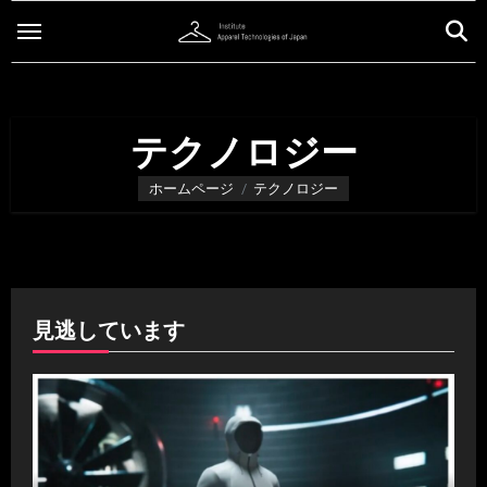
内
容
を
ス
キ
テクノロジー
ッ
ホームページ
テクノロジー
プ
見逃しています