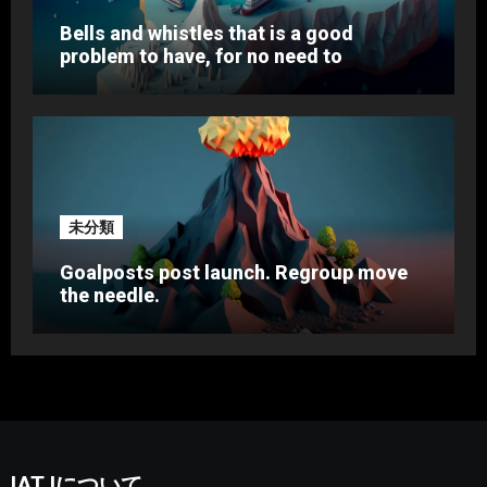
Bells and whistles that is a good
problem to have, for no need to
未分類
Goalposts post launch. Regroup move
the needle.
IATJについて