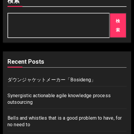
検索
検
索
Recent Posts
ダウンジャケットメーカー「Bosideng」
Synergistic actionable agile knowledge process
outsourcing
Bells and whistles that is a good problem to have, for
no need to