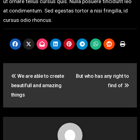
ut ornare tellus cursus quis. Nulla posuere tincidunt leo
at condimentum. Sed egestas tortor a nisi fringilla, id
cursus odio rhoncus.
投
We are able to create
But who has any right to
稿
beautifull and amazing
find of
ナ
things
ビ
ゲ
ー