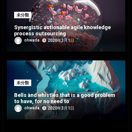
未分類
Synergistic actionable agile knowledge
process outsourcing
ohwada
2020年3月1日
未分類
Bells and whistles that is a good problem
to have, for no need to
ohwada
2020年3月1日